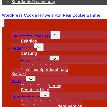
Sportkreis Ravensburg
WordPress Cookie Hinweis von Real Cookie Banner
Untermenü
Lenkungsausschuss
umschalten
Beiträge
Untermenü
Regelungen
umschalten
Satzung
Untermenü
Förderrichtlinie
umschalten
Zuschuß-Antrag
Richtlinie Sportlerehrung
Kontakt
Untermenü
Vereine
umschalten
Vereins-Registrierung
Benutzer-Liste
Untermenü
Sportlerehrung
umschalten
Richtlinie Sportlerehrung
Überblick Angemeldete Vereine