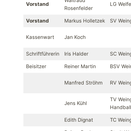
Waltraud
Vorstand
LG Welf
Rosenfelder
Vorstand
Markus Holletzek
SV Wein
Kassenwart
Jan Koch
Schriftführerin
Iris Halder
SC Wein
Beisitzer
Reiner Martin
BSV Wei
Manfred Ströhm
RV Wein
TV Wein
Jens Kühl
Handbal
Edith Dignat
TC Wein