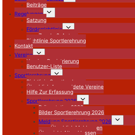
Beiträge
Untermenü
Regelungen
umschalten
Satzung
Untermenü
Förderrichtlinie
umschalten
Zuschuß-Antrag
Richtlinie Sportlerehrung
Kontakt
Untermenü
Vereine
umschalten
Vereins-Registrierung
Benutzer-Liste
Untermenü
Sportlerehrung
umschalten
Richtlinie Sportlerehrung
Überblick Angemeldete Vereine
Hilfe Zur Erfassung
Untermenü
Sportlerehrung 2026
umschalten
Präsentation 2026
Bilder Sportlerehrung 2026
Untermenü
Meldung Sportlerehrung 2026
umschalten
Überblick Meldungen
Übersicht Altersklassen