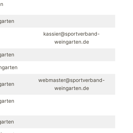
en
garten
kassier@sportverband-
weingarten.de
garten
ngarten
webmaster@sportverband-
garten
weingarten.de
garten
l
garten